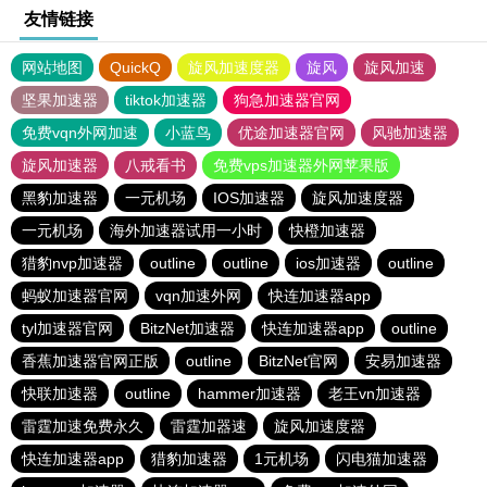
友情链接
网站地图
QuickQ
旋风加速度器
旋风
旋风加速
坚果加速器
tiktok加速器
狗急加速器官网
免费vqn外网加速
小蓝鸟
优途加速器官网
风驰加速器
旋风加速器
八戒看书
免费vps加速器外网苹果版
黑豹加速器
一元机场
IOS加速器
旋风加速度器
一元机场
海外加速器试用一小时
快橙加速器
猎豹nvp加速器
outline
outline
ios加速器
outline
蚂蚁加速器官网
vqn加速外网
快连加速器app
tyl加速器官网
BitzNet加速器
快连加速器app
outline
香蕉加速器官网正版
outline
BitzNet官网
安易加速器
快联加速器
outline
hammer加速器
老王vn加速器
雷霆加速免费永久
雷霆加器速
旋风加速度器
快连加速器app
猎豹加速器
1元机场
闪电猫加速器