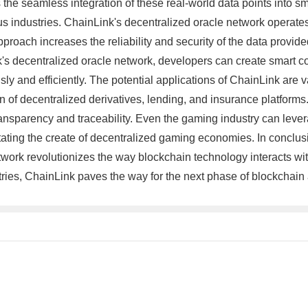
he seamless integration of these real-world data points into sma
s industries. ChainLink's decentralized oracle network operates
proach increases the reliability and security of the data provided 
k's decentralized oracle network, developers can create smart con
y and efficiently. The potential applications of ChainLink are 
on of decentralized derivatives, lending, and insurance platfo
ransparency and traceability. Even the gaming industry can lever
tating the create of decentralized gaming economies. In conclu
work revolutionizes the way blockchain technology interacts with o
stries, ChainLink paves the way for the next phase of blockchain