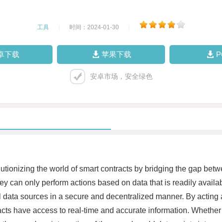
工具
|
时间：2024-01-30
|
卓下载
苹果下载
安卓市场，安全绿色
lutionizing the world of smart contracts by bridging the gap betw
 they can only perform actions based on data that is readily ava
l data sources in a secure and decentralized manner. By acting 
ts have access to real-time and accurate information. Whether it