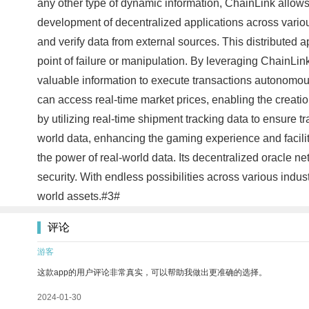
any other type of dynamic information, ChainLink allows t
development of decentralized applications across variou
and verify data from external sources. This distributed ap
point of failure or manipulation. By leveraging ChainLin
valuable information to execute transactions autonomousl
can access real-time market prices, enabling the creati
by utilizing real-time shipment tracking data to ensure t
world data, enhancing the gaming experience and facili
the power of real-world data. Its decentralized oracle net
security. With endless possibilities across various indu
world assets.#3#
评论
游客
这款app的用户评论非常真实，可以帮助我做出更准确的选择。
2024-01-30