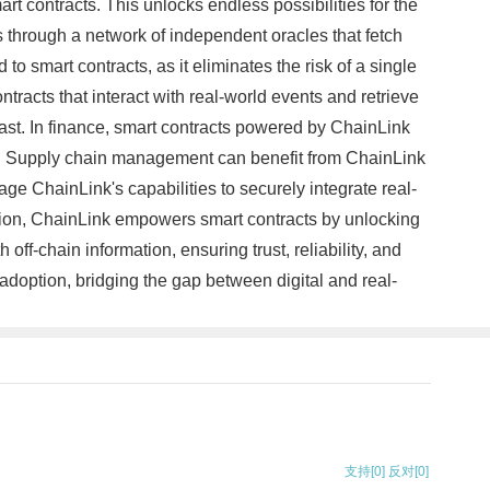
rt contracts. This unlocks endless possibilities for the
 through a network of independent oracles that fetch
to smart contracts, as it eliminates the risk of a single
tracts that interact with real-world events and retrieve
vast. In finance, smart contracts powered by ChainLink
rms. Supply chain management can benefit from ChainLink
age ChainLink's capabilities to securely integrate real-
sion, ChainLink empowers smart contracts by unlocking
ff-chain information, ensuring trust, reliability, and
 adoption, bridging the gap between digital and real-
支持
[0]
反对
[0]