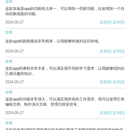
游客
这款加速器app的功能有点单一，可以增加一些新功能，比如增加一个自
动切换线路的功能。
2024-05-27
支持
[0]
反对
[0]
游客
这款app的路线规划非常精准，让我能够快速到达目的地。
2024-05-27
支持
[0]
反对
[0]
游客
这款app的课程非常丰富，可以满足我不同的学习需求，让我能够找到自
己感兴趣的知识。
2024-05-27
支持
[0]
反对
[0]
游客
这款app的功能非常强大，可以满足我所有的工作需求。我可以使用它来
编辑文档、制作演示文稿、管理日程安排等。
2024-05-27
支持
[0]
反对
[0]
游客
这款加速器VPM应用程序已经为我们带来了无限的隐私保护和安全性保