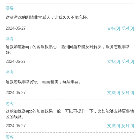
游客
这款游戏的剧情非常感人，让我久久不能忘怀。
2024-05-27
支持
[0]
反对
[0]
游客
这款加速器app的客服很贴心，遇到问题都能及时解决，服务态度非常
好。
2024-05-27
支持
[0]
反对
[0]
游客
这款游戏非常好玩，画面精美，玩法丰富。
2024-05-27
支持
[0]
反对
[0]
游客
这款加速器app的加速效果一般，可以再提升一下，比如能够支持更多地
区的线路。
2024-05-27
支持
[0]
反对
[0]
游客