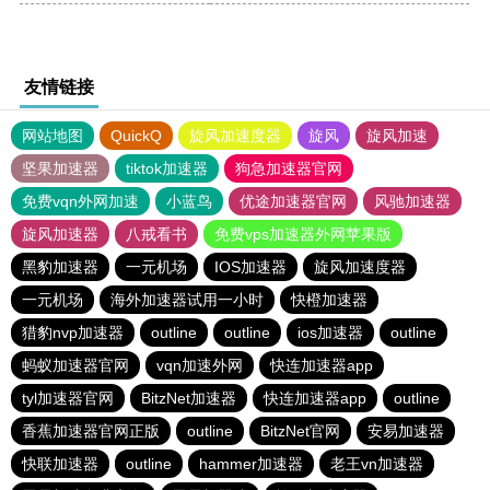
友情链接
网站地图
QuickQ
旋风加速度器
旋风
旋风加速
坚果加速器
tiktok加速器
狗急加速器官网
免费vqn外网加速
小蓝鸟
优途加速器官网
风驰加速器
旋风加速器
八戒看书
免费vps加速器外网苹果版
黑豹加速器
一元机场
IOS加速器
旋风加速度器
一元机场
海外加速器试用一小时
快橙加速器
猎豹nvp加速器
outline
outline
ios加速器
outline
蚂蚁加速器官网
vqn加速外网
快连加速器app
tyl加速器官网
BitzNet加速器
快连加速器app
outline
香蕉加速器官网正版
outline
BitzNet官网
安易加速器
快联加速器
outline
hammer加速器
老王vn加速器