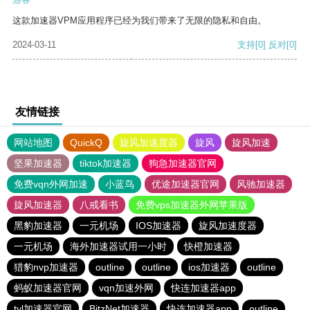
这款加速器VPM应用程序已经为我们带来了无限的隐私和自由。
2024-03-11
支持
[0]
反对
[0]
友情链接
网站地图
QuickQ
旋风加速度器
旋风
旋风加速
坚果加速器
tiktok加速器
狗急加速器官网
免费vqn外网加速
小蓝鸟
优途加速器官网
风驰加速器
旋风加速器
八戒看书
免费vps加速器外网苹果版
黑豹加速器
一元机场
IOS加速器
旋风加速度器
一元机场
海外加速器试用一小时
快橙加速器
猎豹nvp加速器
outline
outline
ios加速器
outline
蚂蚁加速器官网
vqn加速外网
快连加速器app
tyl加速器官网
BitzNet加速器
快连加速器app
outline