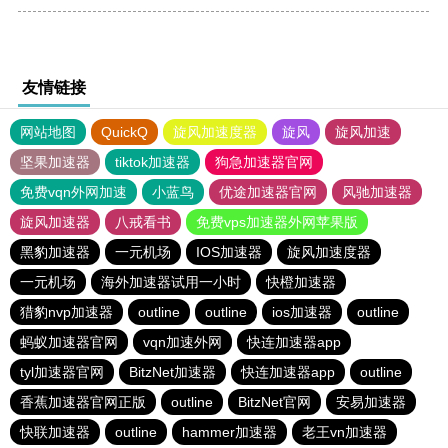
友情链接
网站地图
QuickQ
旋风加速度器
旋风
旋风加速
坚果加速器
tiktok加速器
狗急加速器官网
免费vqn外网加速
小蓝鸟
优途加速器官网
风驰加速器
旋风加速器
八戒看书
免费vps加速器外网苹果版
黑豹加速器
一元机场
IOS加速器
旋风加速度器
一元机场
海外加速器试用一小时
快橙加速器
猎豹nvp加速器
outline
outline
ios加速器
outline
蚂蚁加速器官网
vqn加速外网
快连加速器app
tyl加速器官网
BitzNet加速器
快连加速器app
outline
香蕉加速器官网正版
outline
BitzNet官网
安易加速器
快联加速器
outline
hammer加速器
老王vn加速器