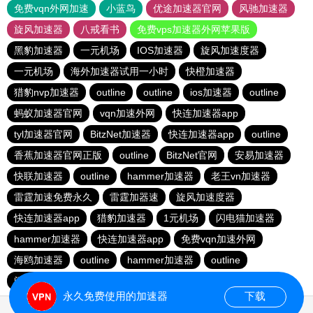
免费vqn外网加速
小蓝鸟
优途加速器官网
风驰加速器
旋风加速器
八戒看书
免费vps加速器外网苹果版
黑豹加速器
一元机场
IOS加速器
旋风加速度器
一元机场
海外加速器试用一小时
快橙加速器
猎豹nvp加速器
outline
outline
ios加速器
outline
蚂蚁加速器官网
vqn加速外网
快连加速器app
tyl加速器官网
BitzNet加速器
快连加速器app
outline
香蕉加速器官网正版
outline
BitzNet官网
安易加速器
快联加速器
outline
hammer加速器
老王vn加速器
雷霆加速免费永久
雷霆加器速
旋风加速度器
快连加速器app
猎豹加速器
1元机场
闪电猫加速器
hammer加速器
快连加速器app
免费vqn加速外网
海鸥加速器
outline
hammer加速器
outline
闪电猫加速器
永久免费使用的加速器
下载