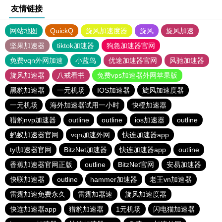
友情链接
网站地图
QuickQ
旋风加速度器
旋风
旋风加速
坚果加速器
tiktok加速器
狗急加速器官网
免费vqn外网加速
小蓝鸟
优途加速器官网
风驰加速器
旋风加速器
八戒看书
免费vps加速器外网苹果版
黑豹加速器
一元机场
IOS加速器
旋风加速度器
一元机场
海外加速器试用一小时
快橙加速器
猎豹nvp加速器
outline
outline
ios加速器
outline
蚂蚁加速器官网
vqn加速外网
快连加速器app
tyl加速器官网
BitzNet加速器
快连加速器app
outline
香蕉加速器官网正版
outline
BitzNet官网
安易加速器
快联加速器
outline
hammer加速器
老王vn加速器
雷霆加速免费永久
雷霆加器速
旋风加速度器
快连加速器app
猎豹加速器
1元机场
闪电猫加速器