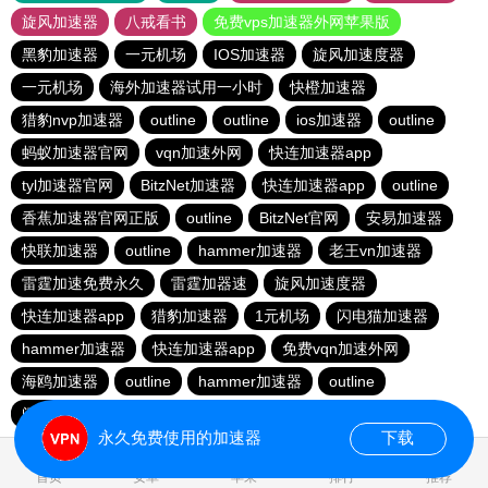
旋风加速器
八戒看书
免费vps加速器外网苹果版
黑豹加速器
一元机场
IOS加速器
旋风加速度器
一元机场
海外加速器试用一小时
快橙加速器
猎豹nvp加速器
outline
outline
ios加速器
outline
蚂蚁加速器官网
vqn加速外网
快连加速器app
tyl加速器官网
BitzNet加速器
快连加速器app
outline
香蕉加速器官网正版
outline
BitzNet官网
安易加速器
快联加速器
outline
hammer加速器
老王vn加速器
雷霆加速免费永久
雷霆加器速
旋风加速度器
快连加速器app
猎豹加速器
1元机场
闪电猫加速器
hammer加速器
快连加速器app
免费vqn加速外网
海鸥加速器
outline
hammer加速器
outline
闪电猫加速器
永久免费使用的加速器
下载
1.143588s
首页
安卓
苹果
排行
推荐