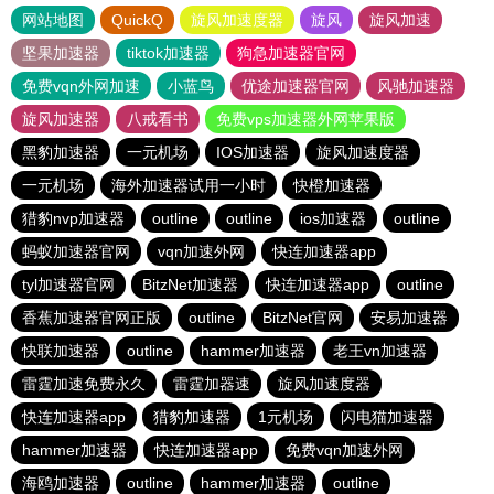
网站地图
QuickQ
旋风加速度器
旋风
旋风加速
坚果加速器
tiktok加速器
狗急加速器官网
免费vqn外网加速
小蓝鸟
优途加速器官网
风驰加速器
旋风加速器
八戒看书
免费vps加速器外网苹果版
黑豹加速器
一元机场
IOS加速器
旋风加速度器
一元机场
海外加速器试用一小时
快橙加速器
猎豹nvp加速器
outline
outline
ios加速器
outline
蚂蚁加速器官网
vqn加速外网
快连加速器app
tyl加速器官网
BitzNet加速器
快连加速器app
outline
香蕉加速器官网正版
outline
BitzNet官网
安易加速器
快联加速器
outline
hammer加速器
老王vn加速器
雷霆加速免费永久
雷霆加器速
旋风加速度器
快连加速器app
猎豹加速器
1元机场
闪电猫加速器
hammer加速器
快连加速器app
免费vqn加速外网
海鸥加速器
outline
hammer加速器
outline