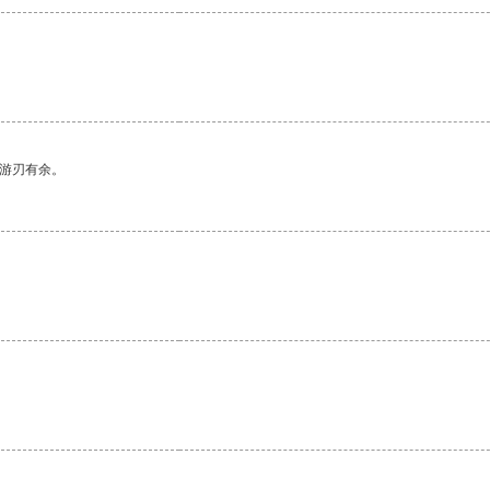
中游刃有余。
。