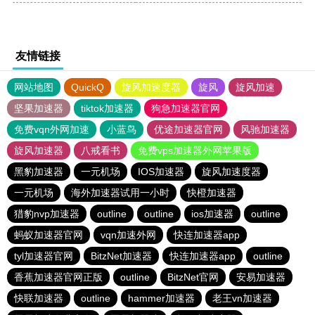
友情链接
网站地图
QuickQ
旋风加速度器
旋风
旋风加速
坚果加速器
tiktok加速器
狗急加速器官网
免费vqn外网加速
小蓝鸟
优途加速器官网
风驰加速器
旋风加速器
八戒看书
免费vps加速器外网苹果版
黑豹加速器
一元机场
IOS加速器
旋风加速度器
一元机场
海外加速器试用一小时
快橙加速器
猎豹nvp加速器
outline
outline
ios加速器
outline
蚂蚁加速器官网
vqn加速外网
快连加速器app
tyl加速器官网
BitzNet加速器
快连加速器app
outline
香蕉加速器官网正版
outline
BitzNet官网
安易加速器
快联加速器
outline
hammer加速器
老王vn加速器