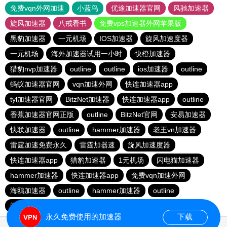
免费vqn外网加速
小蓝鸟
优途加速器官网
风驰加速器
旋风加速器
八戒看书
免费vps加速器外网苹果版
黑豹加速器
一元机场
IOS加速器
旋风加速度器
一元机场
海外加速器试用一小时
快橙加速器
猎豹nvp加速器
outline
outline
ios加速器
outline
蚂蚁加速器官网
vqn加速外网
快连加速器app
tyl加速器官网
BitzNet加速器
快连加速器app
outline
香蕉加速器官网正版
outline
BitzNet官网
安易加速器
快联加速器
outline
hammer加速器
老王vn加速器
雷霆加速免费永久
雷霆加器速
旋风加速度器
快连加速器app
猎豹加速器
1元机场
闪电猫加速器
hammer加速器
快连加速器app
免费vqn加速外网
海鸥加速器
outline
hammer加速器
outline
闪电猫加速器
永久免费使用的加速器
下载