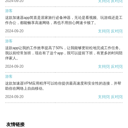
2024-09-20
支持
[0]
反对
[0]
游客
这款加速器app简直是居家旅行必备神器，无论是看视频、玩游戏还是工
作办公，都能畅享高速网络，再也不用担心网速卡顿了。
2024-09-20
支持
[0]
反对
[0]
游客
这款app让我的工作效率提高了50%，让我能够更轻松地完成工作任务。
我以前经常加班，现在有了这个app，我可以提前下班，有更多的时间陪
伴家人。
2024-09-20
支持
[0]
反对
[0]
游客
这款加速器VPM应用程序可以给你提供最高速度和安全性的连接，并帮
助你在网络上自由移动。
2024-09-20
支持
[0]
反对
[0]
友情链接