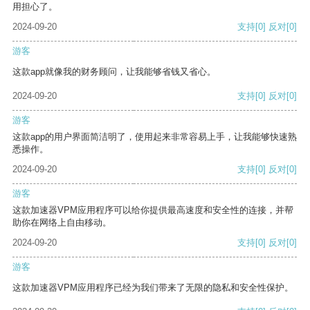
用担心了。
2024-09-20
支持
[0]
反对
[0]
游客
这款app就像我的财务顾问，让我能够省钱又省心。
2024-09-20
支持
[0]
反对
[0]
游客
这款app的用户界面简洁明了，使用起来非常容易上手，让我能够快速熟
悉操作。
2024-09-20
支持
[0]
反对
[0]
游客
这款加速器VPM应用程序可以给你提供最高速度和安全性的连接，并帮
助你在网络上自由移动。
2024-09-20
支持
[0]
反对
[0]
游客
这款加速器VPM应用程序已经为我们带来了无限的隐私和安全性保护。