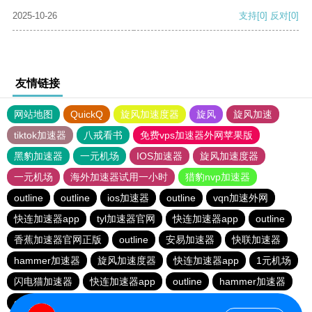
2025-10-26
支持
[0]
反对
[0]
友情链接
网站地图
QuickQ
旋风加速度器
旋风
旋风加速
tiktok加速器
八戒看书
免费vps加速器外网苹果版
黑豹加速器
一元机场
IOS加速器
旋风加速度器
一元机场
海外加速器试用一小时
猎豹nvp加速器
outline
outline
ios加速器
outline
vqn加速外网
快连加速器app
tyl加速器官网
快连加速器app
outline
香蕉加速器官网正版
outline
安易加速器
快联加速器
hammer加速器
旋风加速度器
快连加速器app
1元机场
闪电猫加速器
快连加速器app
outline
hammer加速器
outline
闪电猫加速器