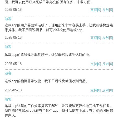
面。我可以使用它来完成日常办公的所有任务，非常方便。
2025-05-18
支持
[0]
反对
[0]
游客
这款app的用户界面简洁明了，使用起来非常容易上手，让我能够快速熟
悉操作。我不用看说明书，就可以轻松使用这款app。
2025-05-18
支持
[0]
反对
[0]
游客
这款app的路线规划非常精准，让我能够快速到达目的地。
2025-05-18
支持
[0]
反对
[0]
游客
这款app的物流非常快捷，我下单后很快就能收到商品。
2025-05-18
支持
[0]
反对
[0]
游客
这款app让我的工作效率提高了50%，让我能够更轻松地完成工作任务。
我以前经常加班，现在有了这个app，我可以提前下班，有更多的时间陪
伴家人。