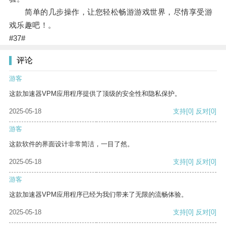
简单的几步操作，让您轻松畅游游戏世界，尽情享受游
戏乐趣吧！。
#37#
评论
游客
这款加速器VPM应用程序提供了顶级的安全性和隐私保护。
2025-05-18
支持
[0]
反对
[0]
游客
这款软件的界面设计非常简洁，一目了然。
2025-05-18
支持
[0]
反对
[0]
游客
这款加速器VPM应用程序已经为我们带来了无限的流畅体验。
2025-05-18
支持
[0]
反对
[0]