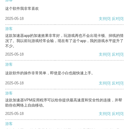
这个软件我非常喜欢
2025-05-18
支持
[0]
反对
[0]
游客
这款加速器app的加速效果非常好，玩游戏再也不会出现卡顿、掉线的情
况了。我以前玩游戏经常会输，现在有了这个app，我的游戏水平提升了
不少。
2025-05-18
支持
[0]
反对
[0]
游客
这款软件的操作非常简单，即使是小白也能快速上手。
2025-05-18
支持
[0]
反对
[0]
游客
这款加速器VPM应用程序可以给你提供最高速度和安全性的连接，并帮
助你在网络上自由移动。
2025-05-18
支持
[0]
反对
[0]
游客