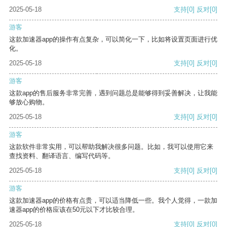
2025-05-18
支持
[0]
反对
[0]
游客
这款加速器app的操作有点复杂，可以简化一下，比如将设置页面进行优
化。
2025-05-18
支持
[0]
反对
[0]
游客
这款app的售后服务非常完善，遇到问题总是能够得到妥善解决，让我能
够放心购物。
2025-05-18
支持
[0]
反对
[0]
游客
这款软件非常实用，可以帮助我解决很多问题。比如，我可以使用它来
查找资料、翻译语言、编写代码等。
2025-05-18
支持
[0]
反对
[0]
游客
这款加速器app的价格有点贵，可以适当降低一些。我个人觉得，一款加
速器app的价格应该在50元以下才比较合理。
2025-05-18
支持
[0]
反对
[0]