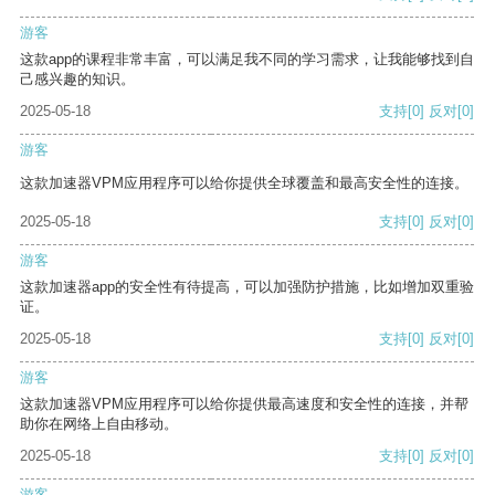
游客
这款app的课程非常丰富，可以满足我不同的学习需求，让我能够找到自
己感兴趣的知识。
2025-05-18
支持
[0]
反对
[0]
游客
这款加速器VPM应用程序可以给你提供全球覆盖和最高安全性的连接。
2025-05-18
支持
[0]
反对
[0]
游客
这款加速器app的安全性有待提高，可以加强防护措施，比如增加双重验
证。
2025-05-18
支持
[0]
反对
[0]
游客
这款加速器VPM应用程序可以给你提供最高速度和安全性的连接，并帮
助你在网络上自由移动。
2025-05-18
支持
[0]
反对
[0]
游客