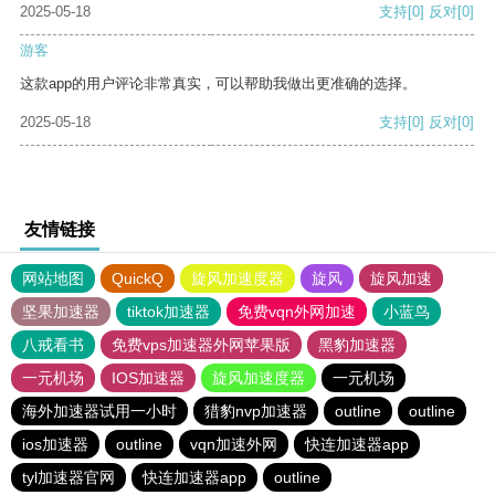
2025-05-18
支持
[0]
反对
[0]
游客
这款app的用户评论非常真实，可以帮助我做出更准确的选择。
2025-05-18
支持
[0]
反对
[0]
友情链接
网站地图
QuickQ
旋风加速度器
旋风
旋风加速
坚果加速器
tiktok加速器
免费vqn外网加速
小蓝鸟
八戒看书
免费vps加速器外网苹果版
黑豹加速器
一元机场
IOS加速器
旋风加速度器
一元机场
海外加速器试用一小时
猎豹nvp加速器
outline
outline
ios加速器
outline
vqn加速外网
快连加速器app
tyl加速器官网
快连加速器app
outline