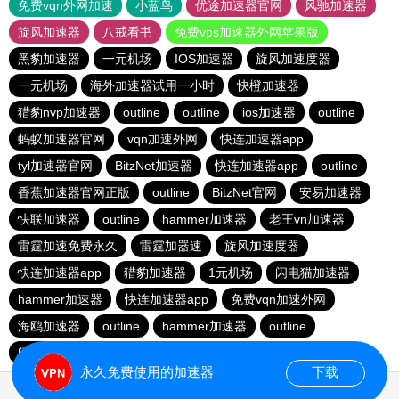
免费vqn外网加速
小蓝鸟
优途加速器官网
风驰加速器
旋风加速器
八戒看书
免费vps加速器外网苹果版
黑豹加速器
一元机场
IOS加速器
旋风加速度器
一元机场
海外加速器试用一小时
快橙加速器
猎豹nvp加速器
outline
outline
ios加速器
outline
蚂蚁加速器官网
vqn加速外网
快连加速器app
tyl加速器官网
BitzNet加速器
快连加速器app
outline
香蕉加速器官网正版
outline
BitzNet官网
安易加速器
快联加速器
outline
hammer加速器
老王vn加速器
雷霆加速免费永久
雷霆加器速
旋风加速度器
快连加速器app
猎豹加速器
1元机场
闪电猫加速器
hammer加速器
快连加速器app
免费vqn加速外网
海鸥加速器
outline
hammer加速器
outline
闪电猫加速器
永久免费使用的加速器
下载