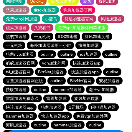
网站地图
QuickQ
旋风加速度器
旋风
旋风加速
坚果加速器
tiktok加速器
狗急加速器官网
免费vqn外网加速
小蓝鸟
优途加速器官网
风驰加速器
旋风加速器
八戒看书
免费vps加速器外网苹果版
黑豹加速器
一元机场
IOS加速器
旋风加速度器
一元机场
海外加速器试用一小时
快橙加速器
猎豹nvp加速器
outline
outline
ios加速器
outline
蚂蚁加速器官网
vqn加速外网
快连加速器app
tyl加速器官网
BitzNet加速器
快连加速器app
outline
香蕉加速器官网正版
outline
BitzNet官网
安易加速器
快联加速器
outline
hammer加速器
老王vn加速器
雷霆加速免费永久
雷霆加器速
旋风加速度器
快连加速器app
猎豹加速器
1元机场
闪电猫加速器
hammer加速器
快连加速器app
免费vqn加速外网
海鸥加速器
outline
hammer加速器
outline