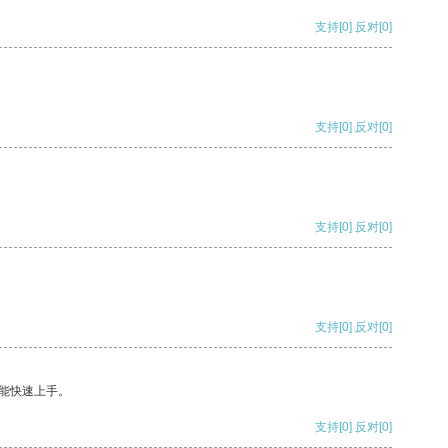
支持
[0]
反对
[0]
支持
[0]
反对
[0]
支持
[0]
反对
[0]
支持
[0]
反对
[0]
能快速上手。
支持
[0]
反对
[0]