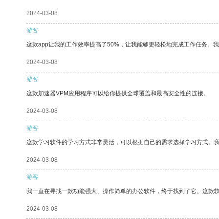
2024-03-08
游客
这款app让我的工作效率提高了50%，让我能够更轻松地完成工作任务。
2024-03-08
游客
这款加速器VPM应用程序可以给你提供全球覆盖和最高安全性的连接。
2024-03-08
游客
这款学习软件的学习方式非常灵活，可以根据自己的需求选择学习方式。
2024-03-08
游客
我一直在寻找一款功能强大、操作简单的办公软件，终于找到了它。这款
2024-03-08