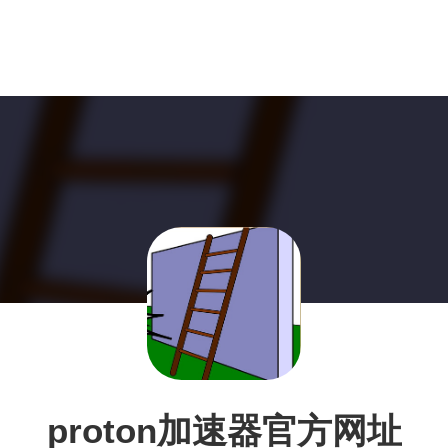
proton加速器官方网址