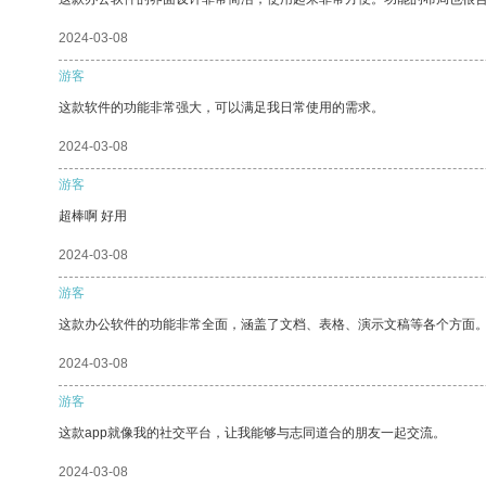
2024-03-08
游客
这款软件的功能非常强大，可以满足我日常使用的需求。
2024-03-08
游客
超棒啊 好用
2024-03-08
游客
这款办公软件的功能非常全面，涵盖了文档、表格、演示文稿等各个方面
2024-03-08
游客
这款app就像我的社交平台，让我能够与志同道合的朋友一起交流。
2024-03-08