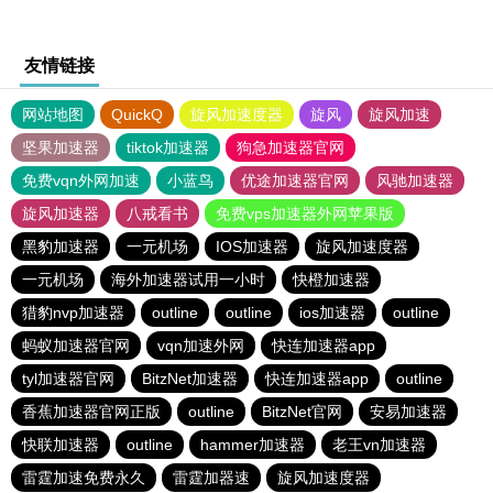
友情链接
网站地图
QuickQ
旋风加速度器
旋风
旋风加速
坚果加速器
tiktok加速器
狗急加速器官网
免费vqn外网加速
小蓝鸟
优途加速器官网
风驰加速器
旋风加速器
八戒看书
免费vps加速器外网苹果版
黑豹加速器
一元机场
IOS加速器
旋风加速度器
一元机场
海外加速器试用一小时
快橙加速器
猎豹nvp加速器
outline
outline
ios加速器
outline
蚂蚁加速器官网
vqn加速外网
快连加速器app
tyl加速器官网
BitzNet加速器
快连加速器app
outline
香蕉加速器官网正版
outline
BitzNet官网
安易加速器
快联加速器
outline
hammer加速器
老王vn加速器
雷霆加速免费永久
雷霆加器速
旋风加速度器