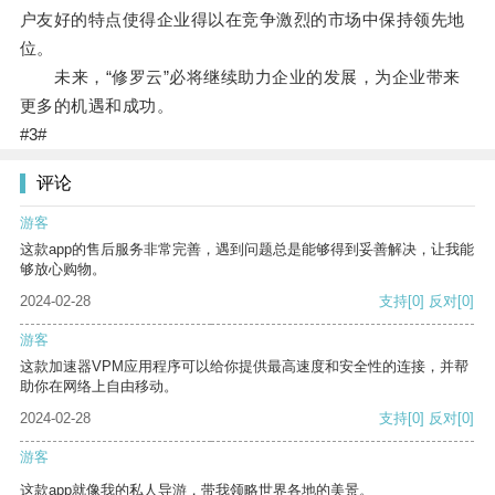
户友好的特点使得企业得以在竞争激烈的市场中保持领先地
位。
未来，“修罗云”必将继续助力企业的发展，为企业带来
更多的机遇和成功。
#3#
评论
游客
这款app的售后服务非常完善，遇到问题总是能够得到妥善解决，让我能
够放心购物。
2024-02-28
支持
[0]
反对
[0]
游客
这款加速器VPM应用程序可以给你提供最高速度和安全性的连接，并帮
助你在网络上自由移动。
2024-02-28
支持
[0]
反对
[0]
游客
这款app就像我的私人导游，带我领略世界各地的美景。