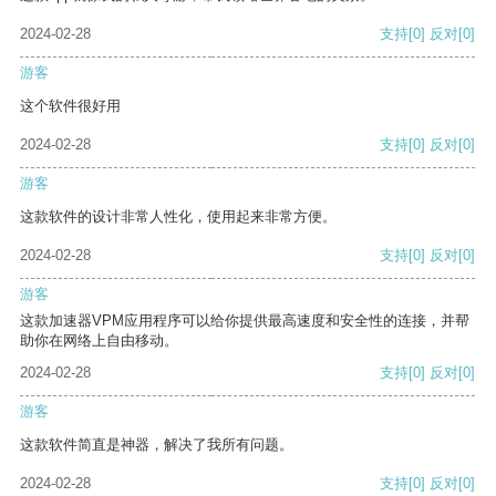
2024-02-28
支持
[0]
反对
[0]
游客
这个软件很好用
2024-02-28
支持
[0]
反对
[0]
游客
这款软件的设计非常人性化，使用起来非常方便。
2024-02-28
支持
[0]
反对
[0]
游客
这款加速器VPM应用程序可以给你提供最高速度和安全性的连接，并帮
助你在网络上自由移动。
2024-02-28
支持
[0]
反对
[0]
游客
这款软件简直是神器，解决了我所有问题。
2024-02-28
支持
[0]
反对
[0]