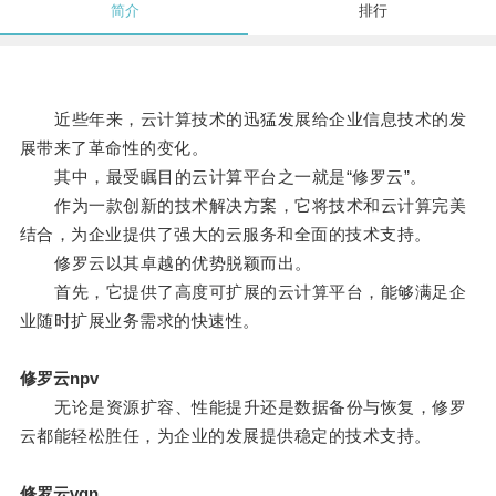
简介
排行
近些年来，云计算技术的迅猛发展给企业信息技术的发
展带来了革命性的变化。
其中，最受瞩目的云计算平台之一就是“修罗云”。
作为一款创新的技术解决方案，它将技术和云计算完美
结合，为企业提供了强大的云服务和全面的技术支持。
修罗云以其卓越的优势脱颖而出。
首先，它提供了高度可扩展的云计算平台，能够满足企
业随时扩展业务需求的快速性。
修罗云npv
无论是资源扩容、性能提升还是数据备份与恢复，修罗
云都能轻松胜任，为企业的发展提供稳定的技术支持。
修罗云vqn