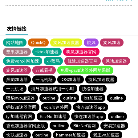
友情链接
网站地图
QuickQ
旋风加速度器
旋风
旋风加速
坚果加速器
tiktok加速器
狗急加速器官网
免费vqn外网加速
小蓝鸟
优途加速器官网
风驰加速器
旋风加速器
八戒看书
免费vps加速器外网苹果版
黑豹加速器
一元机场
IOS加速器
旋风加速度器
一元机场
海外加速器试用一小时
快橙加速器
猎豹nvp加速器
outline
outline
ios加速器
outline
蚂蚁加速器官网
vqn加速外网
快连加速器app
tyl加速器官网
BitzNet加速器
快连加速器app
outline
香蕉加速器官网正版
outline
BitzNet官网
安易加速器
快联加速器
outline
hammer加速器
老王vn加速器