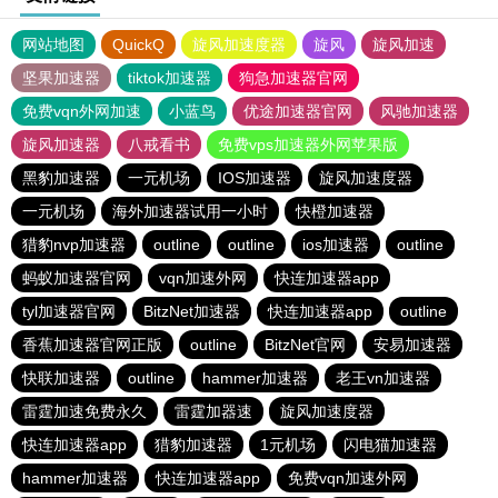
网站地图
QuickQ
旋风加速度器
旋风
旋风加速
坚果加速器
tiktok加速器
狗急加速器官网
免费vqn外网加速
小蓝鸟
优途加速器官网
风驰加速器
旋风加速器
八戒看书
免费vps加速器外网苹果版
黑豹加速器
一元机场
IOS加速器
旋风加速度器
一元机场
海外加速器试用一小时
快橙加速器
猎豹nvp加速器
outline
outline
ios加速器
outline
蚂蚁加速器官网
vqn加速外网
快连加速器app
tyl加速器官网
BitzNet加速器
快连加速器app
outline
香蕉加速器官网正版
outline
BitzNet官网
安易加速器
快联加速器
outline
hammer加速器
老王vn加速器
雷霆加速免费永久
雷霆加器速
旋风加速度器
快连加速器app
猎豹加速器
1元机场
闪电猫加速器
hammer加速器
快连加速器app
免费vqn加速外网