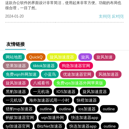
这款办公软件的界面设计非常简洁，使用起来非常方便。功能的布局也
很合理，一目了然。
2024-01-20
支持
[0]
反对
[0]
友情链接
网站地图
QuickQ
旋风加速度器
旋风
旋风加速
坚果加速器
tiktok加速器
狗急加速器官网
免费vqn外网加速
小蓝鸟
优途加速器官网
风驰加速器
旋风加速器
八戒看书
免费vps加速器外网苹果版
黑豹加速器
一元机场
IOS加速器
旋风加速度器
一元机场
海外加速器试用一小时
快橙加速器
猎豹nvp加速器
outline
outline
ios加速器
outline
蚂蚁加速器官网
vqn加速外网
快连加速器app
tyl加速器官网
BitzNet加速器
快连加速器app
outline