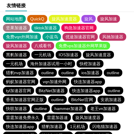
友情链接
网站地图
QuickQ
旋风加速度器
旋风
旋风加速
坚果加速器
tiktok加速器
狗急加速器官网
免费vqn外网加速
小蓝鸟
优途加速器官网
风驰加速器
旋风加速器
八戒看书
免费vps加速器外网苹果版
黑豹加速器
一元机场
IOS加速器
旋风加速度器
一元机场
海外加速器试用一小时
快橙加速器
猎豹nvp加速器
outline
outline
ios加速器
outline
蚂蚁加速器官网
vqn加速外网
快连加速器app
tyl加速器官网
BitzNet加速器
快连加速器app
outline
香蕉加速器官网正版
outline
BitzNet官网
安易加速器
快联加速器
outline
hammer加速器
老王vn加速器
雷霆加速免费永久
雷霆加器速
旋风加速度器
快连加速器app
猎豹加速器
1元机场
闪电猫加速器