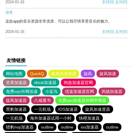
2024-01-16
支持
[0]
反对
[0]
游客
这款app的音乐资源非常优质，可以让我尽情享受音乐的魅力。
2024-01-16
支持
[0]
反对
[0]
友情链接
网站地图
QuickQ
旋风加速度器
旋风
旋风加速
坚果加速器
tiktok加速器
狗急加速器官网
免费vqn外网加速
小蓝鸟
优途加速器官网
风驰加速器
旋风加速器
八戒看书
免费vps加速器外网苹果版
黑豹加速器
一元机场
IOS加速器
旋风加速度器
一元机场
海外加速器试用一小时
快橙加速器
猎豹nvp加速器
outline
outline
ios加速器
outline