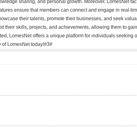
knowledge sharing, and personal growth. Moreover, LomesNet faci
atures ensure that members can connect and engage in real-time
wcase their talents, promote their businesses, and seek valuab
hibit their skills, projects, and achievements, allowing them to 
ed, LomesNet offers a unique platform for individuals seeking
ty of LomesNet today!#3#
。