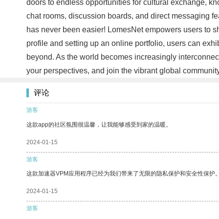
doors to endless opportunities for cultural exchange, 
chat rooms, discussion boards, and direct messaging fe
has never been easier! LomesNet empowers users to sho
profile and setting up an online portfolio, users can ex
beyond. As the world becomes increasingly interconnect
your perspectives, and join the vibrant global communi
评论
游客
这款app的社区氛围很温馨，让我能够感受到家的温暖。
2024-01-15
游客
这款加速器VPM应用程序已经为我们带来了无限的隐私保护和安全性保护
2024-01-15
游客