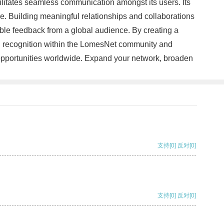
litates seamless communication amongst its users. Its
. Building meaningful relationships and collaborations
le feedback from a global audience. By creating a
gain recognition within the LomesNet community and
 opportunities worldwide. Expand your network, broaden
支持
[0]
反对
[0]
支持
[0]
反对
[0]