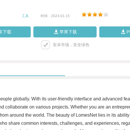
工具
|
时间：2024-01-15
|
卓下载
苹果下载
安卓市场，安全绿色
eople globally. With its user-friendly interface and advanced fe
d collaborate on various projects. Whether you are an entreprene
from around the world. The beauty of LomesNet lies in its abilit
ho share common interests, challenges, and experiences, regar