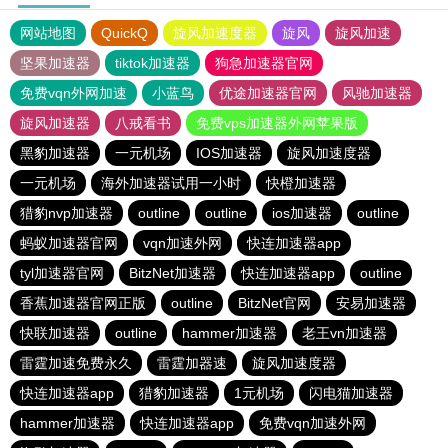
网站地图
QuickQ
旋风加速度器
旋风
旋风加速
坚果加速器
tiktok加速器
狗急加速器官网
免费vqn外网加速
小蓝鸟
优途加速器官网
风驰加速器
旋风加速器
八戒看书
免费vps加速器外网苹果版
黑豹加速器
一元机场
IOS加速器
旋风加速度器
一元机场
海外加速器试用一小时
快橙加速器
猎豹nvp加速器
outline
outline
ios加速器
outline
蚂蚁加速器官网
vqn加速外网
快连加速器app
tyl加速器官网
BitzNet加速器
快连加速器app
outline
香蕉加速器官网正版
outline
BitzNet官网
安易加速器
快联加速器
outline
hammer加速器
老王vn加速器
雷霆加速免费永久
雷霆加器速
旋风加速度器
快连加速器app
猎豹加速器
1元机场
闪电猫加速器
hammer加速器
快连加速器app
免费vqn加速外网