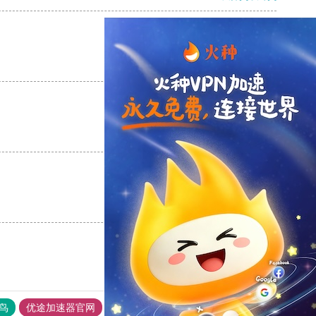
支持
[0]
反对
[0]
支持
[0]
反对
[0]
支持
[0]
反对
[0]
鸟
优途加速器官网
风驰加速器
旋风加速器
八戒看书