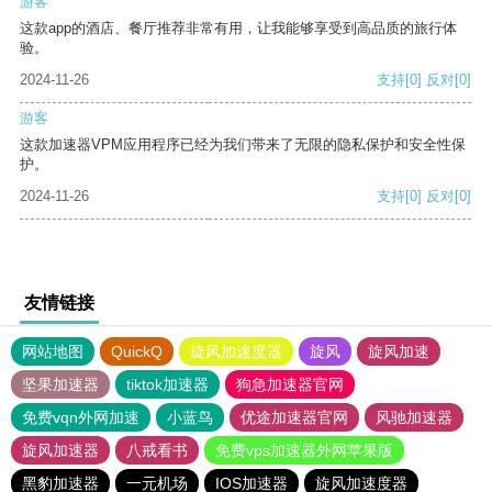
游客
这款app的酒店、餐厅推荐非常有用，让我能够享受到高品质的旅行体
验。
2024-11-26
支持
[0]
反对
[0]
游客
这款加速器VPM应用程序已经为我们带来了无限的隐私保护和安全性保
护。
2024-11-26
支持
[0]
反对
[0]
友情链接
网站地图
QuickQ
旋风加速度器
旋风
旋风加速
坚果加速器
tiktok加速器
狗急加速器官网
免费vqn外网加速
小蓝鸟
优途加速器官网
风驰加速器
旋风加速器
八戒看书
免费vps加速器外网苹果版
黑豹加速器
一元机场
IOS加速器
旋风加速度器