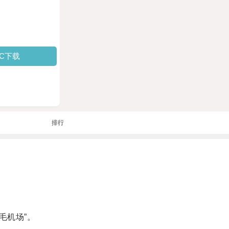
PC下载
排行
毛机场”。