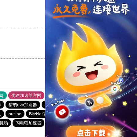
支持
[0]
反对
[0]
支持
[0]
反对
[0]
鸟
优途加速器官网
风驰加速器
旋风加速器
八戒看书
器
猎豹nvp加速器
outline
outline
ios加速器
outline
版
outline
BitzNet官网
安易加速器
快联加速器
元机场
闪电猫加速器
hammer加速器
快连加速器app