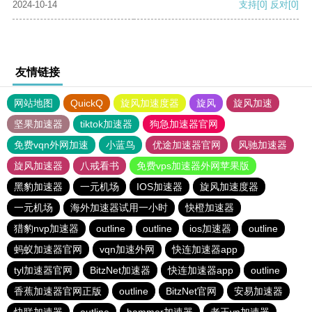
2024-10-14
支持
[0]
反对
[0]
友情链接
网站地图
QuickQ
旋风加速度器
旋风
旋风加速
坚果加速器
tiktok加速器
狗急加速器官网
免费vqn外网加速
小蓝鸟
优途加速器官网
风驰加速器
旋风加速器
八戒看书
免费vps加速器外网苹果版
黑豹加速器
一元机场
IOS加速器
旋风加速度器
一元机场
海外加速器试用一小时
快橙加速器
猎豹nvp加速器
outline
outline
ios加速器
outline
蚂蚁加速器官网
vqn加速外网
快连加速器app
tyl加速器官网
BitzNet加速器
快连加速器app
outline
香蕉加速器官网正版
outline
BitzNet官网
安易加速器