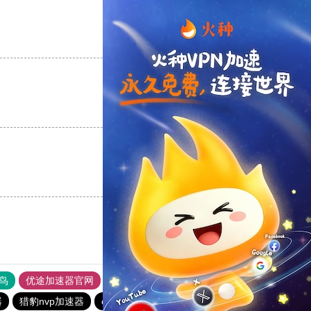
支持
[0]
反对
[0]
支持
[0]
反对
[0]
支持
[0]
反对
[0]
鸟
优途加速器官网
风驰加速器
旋风加速器
八戒看书
器
猎豹nvp加速器
outline
outline
ios加速器
outline