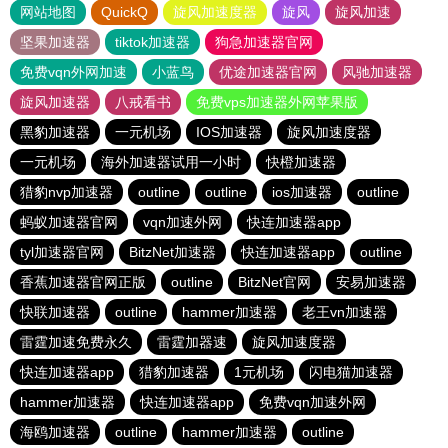
网站地图
QuickQ
旋风加速度器
旋风
旋风加速
坚果加速器
tiktok加速器
狗急加速器官网
免费vqn外网加速
小蓝鸟
优途加速器官网
风驰加速器
旋风加速器
八戒看书
免费vps加速器外网苹果版
黑豹加速器
一元机场
IOS加速器
旋风加速度器
一元机场
海外加速器试用一小时
快橙加速器
猎豹nvp加速器
outline
outline
ios加速器
outline
蚂蚁加速器官网
vqn加速外网
快连加速器app
tyl加速器官网
BitzNet加速器
快连加速器app
outline
香蕉加速器官网正版
outline
BitzNet官网
安易加速器
快联加速器
outline
hammer加速器
老王vn加速器
雷霆加速免费永久
雷霆加器速
旋风加速度器
快连加速器app
猎豹加速器
1元机场
闪电猫加速器
hammer加速器
快连加速器app
免费vqn加速外网
海鸥加速器
outline
hammer加速器
outline