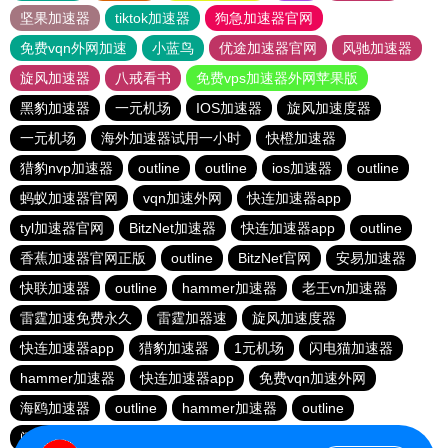
坚果加速器
tiktok加速器
狗急加速器官网
免费vqn外网加速
小蓝鸟
优途加速器官网
风驰加速器
旋风加速器
八戒看书
免费vps加速器外网苹果版
黑豹加速器
一元机场
IOS加速器
旋风加速度器
一元机场
海外加速器试用一小时
快橙加速器
猎豹nvp加速器
outline
outline
ios加速器
outline
蚂蚁加速器官网
vqn加速外网
快连加速器app
tyl加速器官网
BitzNet加速器
快连加速器app
outline
香蕉加速器官网正版
outline
BitzNet官网
安易加速器
快联加速器
outline
hammer加速器
老王vn加速器
雷霆加速免费永久
雷霆加器速
旋风加速度器
快连加速器app
猎豹加速器
1元机场
闪电猫加速器
hammer加速器
快连加速器app
免费vqn加速外网
海鸥加速器
outline
hammer加速器
outline
闪电猫加速器