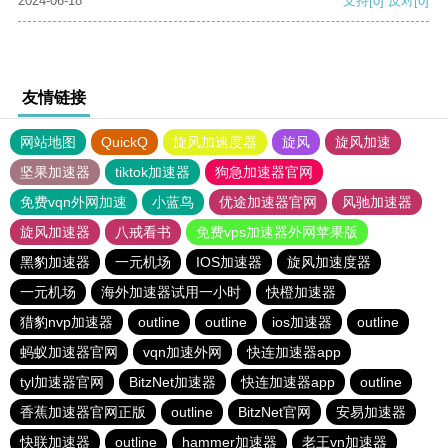
2024-06-18
支持
[0]
反对
[0]
友情链接
网站地图
QuickQ
旋风加速度器
旋风
旋风加速
坚果加速器
tiktok加速器
狗急加速器官网
免费vqn外网加速
小蓝鸟
优途加速器官网
风驰加速器
旋风加速器
八戒看书
免费vps加速器外网苹果版
黑豹加速器
一元机场
IOS加速器
旋风加速度器
一元机场
海外加速器试用一小时
快橙加速器
猎豹nvp加速器
outline
outline
ios加速器
outline
蚂蚁加速器官网
vqn加速外网
快连加速器app
tyl加速器官网
BitzNet加速器
快连加速器app
outline
香蕉加速器官网正版
outline
BitzNet官网
安易加速器
快联加速器
outline
hammer加速器
老王vn加速器