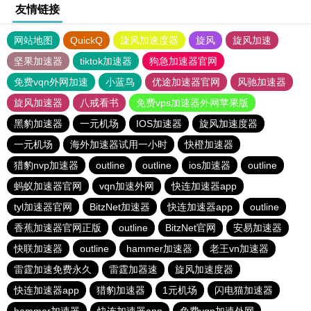
友情链接
网站地图
QuickQ
旋风加速度器
旋风
旋风加速
坚果加速器
tiktok加速器
狗急加速器官网
免费vqn外网加速
小蓝鸟
优途加速器官网
风驰加速器
旋风加速器
八戒看书
免费vps加速器外网苹果版
黑豹加速器
一元机场
IOS加速器
旋风加速度器
一元机场
海外加速器试用一小时
快橙加速器
猎豹nvp加速器
outline
outline
ios加速器
outline
蚂蚁加速器官网
vqn加速外网
快连加速器app
tyl加速器官网
BitzNet加速器
快连加速器app
outline
香蕉加速器官网正版
outline
BitzNet官网
安易加速器
快联加速器
outline
hammer加速器
老王vn加速器
雷霆加速免费永久
雷霆加器速
旋风加速度器
快连加速器app
猎豹加速器
1元机场
闪电猫加速器