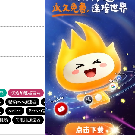
支持
[0]
反对
[0]
支持
[0]
反对
[0]
鸟
优途加速器官网
风驰加速器
旋风加速器
八戒看书
器
猎豹nvp加速器
outline
outline
ios加速器
outline
版
outline
BitzNet官网
安易加速器
快联加速器
元机场
闪电猫加速器
hammer加速器
快连加速器app