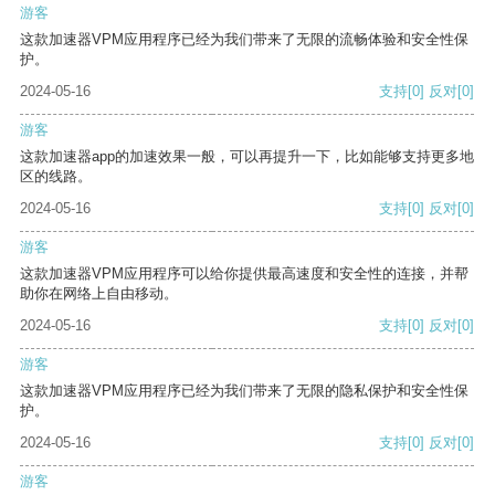
游客
这款加速器VPM应用程序已经为我们带来了无限的流畅体验和安全性保
护。
2024-05-16
支持
[0]
反对
[0]
游客
这款加速器app的加速效果一般，可以再提升一下，比如能够支持更多地
区的线路。
2024-05-16
支持
[0]
反对
[0]
游客
这款加速器VPM应用程序可以给你提供最高速度和安全性的连接，并帮
助你在网络上自由移动。
2024-05-16
支持
[0]
反对
[0]
游客
这款加速器VPM应用程序已经为我们带来了无限的隐私保护和安全性保
护。
2024-05-16
支持
[0]
反对
[0]
游客