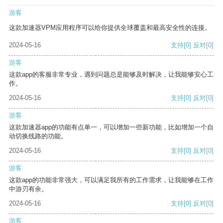
游客
这款加速器VPM应用程序可以给你提供全球覆盖和最高安全性的连接。
2024-05-16
支持
[0]
反对
[0]
游客
这款app的客服非常专业，遇到问题总是能够及时解决，让我能够安心工
作。
2024-05-16
支持
[0]
反对
[0]
游客
这款加速器app的功能有点单一，可以增加一些新功能，比如增加一个自
动切换线路的功能。
2024-05-16
支持
[0]
反对
[0]
游客
这款app的功能非常强大，可以满足我所有的工作需求，让我能够在工作
中游刃有余。
2024-05-16
支持
[0]
反对
[0]
游客