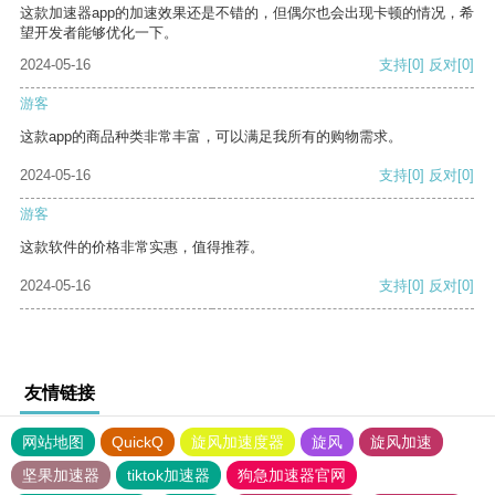
这款加速器app的加速效果还是不错的，但偶尔也会出现卡顿的情况，希
望开发者能够优化一下。
2024-05-16
支持
[0]
反对
[0]
游客
这款app的商品种类非常丰富，可以满足我所有的购物需求。
2024-05-16
支持
[0]
反对
[0]
游客
这款软件的价格非常实惠，值得推荐。
2024-05-16
支持
[0]
反对
[0]
友情链接
网站地图
QuickQ
旋风加速度器
旋风
旋风加速
坚果加速器
tiktok加速器
狗急加速器官网