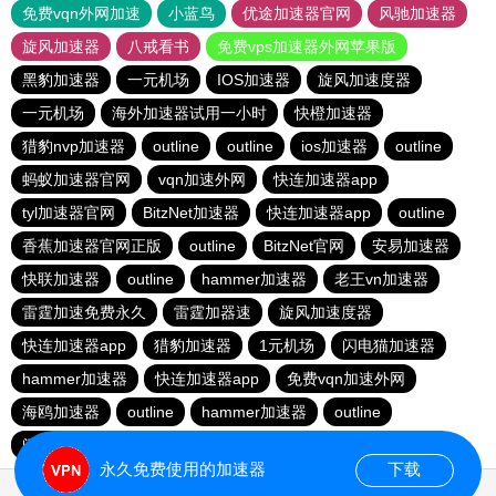
免费vqn外网加速
小蓝鸟
优途加速器官网
风驰加速器
旋风加速器
八戒看书
免费vps加速器外网苹果版
黑豹加速器
一元机场
IOS加速器
旋风加速度器
一元机场
海外加速器试用一小时
快橙加速器
猎豹nvp加速器
outline
outline
ios加速器
outline
蚂蚁加速器官网
vqn加速外网
快连加速器app
tyl加速器官网
BitzNet加速器
快连加速器app
outline
香蕉加速器官网正版
outline
BitzNet官网
安易加速器
快联加速器
outline
hammer加速器
老王vn加速器
雷霆加速免费永久
雷霆加器速
旋风加速度器
快连加速器app
猎豹加速器
1元机场
闪电猫加速器
hammer加速器
快连加速器app
免费vqn加速外网
海鸥加速器
outline
hammer加速器
outline
闪电猫加速器
永久免费使用的加速器
下载