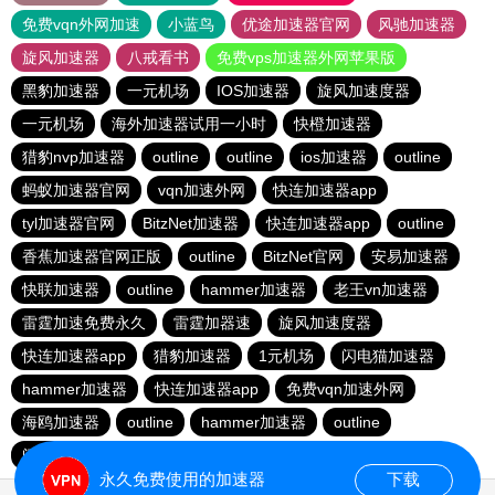
免费vqn外网加速
小蓝鸟
优途加速器官网
风驰加速器
旋风加速器
八戒看书
免费vps加速器外网苹果版
黑豹加速器
一元机场
IOS加速器
旋风加速度器
一元机场
海外加速器试用一小时
快橙加速器
猎豹nvp加速器
outline
outline
ios加速器
outline
蚂蚁加速器官网
vqn加速外网
快连加速器app
tyl加速器官网
BitzNet加速器
快连加速器app
outline
香蕉加速器官网正版
outline
BitzNet官网
安易加速器
快联加速器
outline
hammer加速器
老王vn加速器
雷霆加速免费永久
雷霆加器速
旋风加速度器
快连加速器app
猎豹加速器
1元机场
闪电猫加速器
hammer加速器
快连加速器app
免费vqn加速外网
海鸥加速器
outline
hammer加速器
outline
闪电猫加速器
永久免费使用的加速器
下载