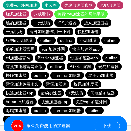
免费vqn外网加速
小蓝鸟
优途加速器官网
风驰加速器
旋风加速器
八戒看书
免费vps加速器外网苹果版
黑豹加速器
一元机场
IOS加速器
旋风加速度器
一元机场
海外加速器试用一小时
快橙加速器
猎豹nvp加速器
outline
outline
ios加速器
outline
蚂蚁加速器官网
vqn加速外网
快连加速器app
tyl加速器官网
BitzNet加速器
快连加速器app
outline
香蕉加速器官网正版
outline
BitzNet官网
安易加速器
快联加速器
outline
hammer加速器
老王vn加速器
雷霆加速免费永久
雷霆加器速
旋风加速度器
快连加速器app
猎豹加速器
1元机场
闪电猫加速器
hammer加速器
快连加速器app
免费vqn加速外网
海鸥加速器
outline
hammer加速器
outline
闪电猫加速器
永久免费使用的加速器
下载